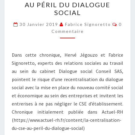
AU PÉRIL DU DIALOGUE
DU
SOCIAL
CSE
AU
Commen
30 Janvier 2019
Fabrice Signoretto
0
PÉRIL
Commentaire
DU
DIALOGUE
Dans cette chronique, Hervé Jégouzo et Fabrice
SOCIAL
Signoretto, experts des relations sociales au travail
au sein du cabinet Dialogue social Conseil SAS,
pointent le risque d’une recentralisation du dialogue
social avec la mise en place du nouveau comité social
et économique au sein des entreprises et invitent les
entrerises à ne pas négliger le CSE d’établissement.
Chronique initialement publiée dans Actuel-RH
(https://www.actuel-rh.fr/content/la-centralisation-
du-cse-au-peril-du-dialogue-social)