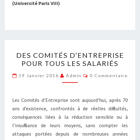
(Université Paris VIII)
DES
DES COMITÉS D’ENTREPRISE
COMITÉS
POUR TOUS LES SALARIÉS
D’ENTREPRISE
POUR
Commentaires
19 Janvier 2016
Admin
0 Commentaire
TOUS
LES
SALARIÉS
Les Comités d’Entreprise sont aujourd’hui, après 70
ans d’existence, confrontés à de réelles difficultés,
conséquences liées à la réduction sensible ou à
l’insuffisance de leurs moyens, sans compter les
attaques portées depuis de nombreuses années