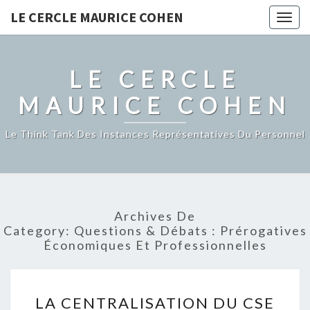
LE CERCLE MAURICE COHEN
Togg
navig
LE CERCLE
MAURICE COHEN
Le Think Tank Des Instances Représentatives Du Personnel
Archives De
Category:
Questions & Débats : Prérogatives
Économiques Et Professionnelles
LA
LA CENTRALISATION DU CSE
CENTRALISATION