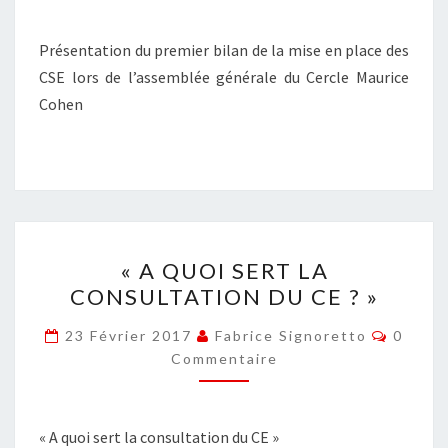
DE
L’ACCORD
Présentation du premier bilan de la mise en place des
D’ENTREPRISE
CSE lors de l’assemblée générale du Cercle Maurice
Cohen
« A
« A QUOI SERT LA
QUOI
CONSULTATION DU CE ? »
SERT
LA
Commen
23 Février 2017
Fabrice Signoretto
0
CONSULTATION
Commentaire
DU
CE
« A quoi sert la consultation du CE »
? »