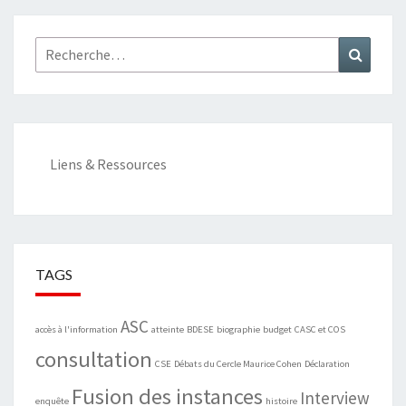
Rechercher :
Recher
Liens & Ressources
TAGS
ASC
accès à l'information
atteinte
BDESE
biographie
budget
CASC et COS
consultation
CSE
Débats du Cercle Maurice Cohen
Déclaration
Fusion des instances
Interview
enquête
histoire