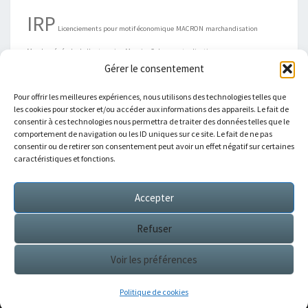
IRP
Licenciements pour motif économique
MACRON
marchandisation
Marche générale de l'entreprise
Maurice Cohen
mutualisation
Gérer le consentement
négociation
ordonnance
organisations syndicales
Propositions
REBSAMEN
Pour offrir les meilleures expériences, nous utilisons des technologies telles que
Présidentielle
économie sociale et solidaire
les cookies pour stocker et/ou accéder aux informations des appareils. Le fait de
consentir à ces technologies nous permettra de traiter des données telles que le
comportement de navigation ou les ID uniques sur ce site. Le fait de ne pas
consentir ou de retirer son consentement peut avoir un effet négatif sur certaines
caractéristiques et fonctions.
ARCHIVES
Accepter
Archives
Refuser
Voir les préférences
© 2026
|
Fièrement propulsé par
WordPress
|
Thème :
Nisarg
Politique de cookies