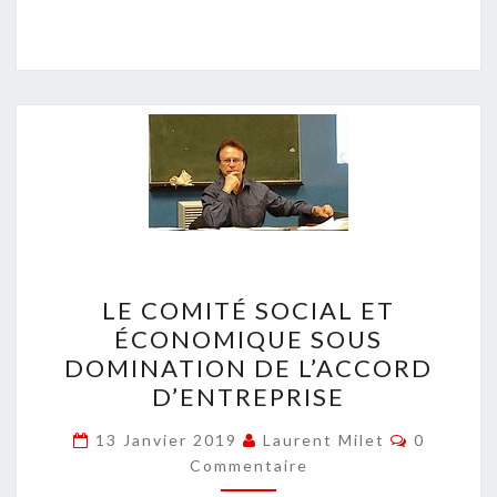
LE
LE COMITÉ SOCIAL ET
COMITÉ
ÉCONOMIQUE SOUS
SOCIAL
DOMINATION DE L’ACCORD
ET
D’ENTREPRISE
ÉCONOMIQUE
Commenta
SOUS
13 Janvier 2019
Laurent Milet
0
Commentaire
DOMINATION