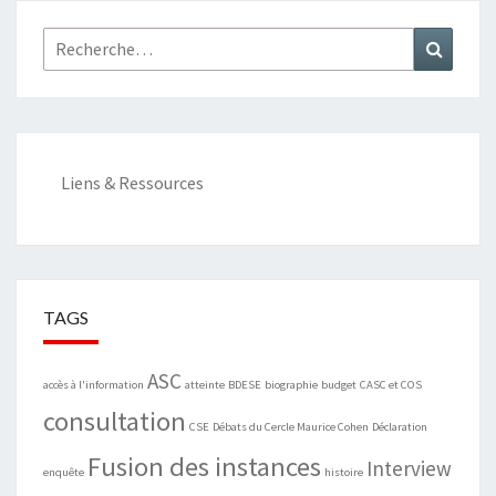
Rechercher :
Recher
Liens & Ressources
TAGS
ASC
accès à l'information
atteinte
BDESE
biographie
budget
CASC et COS
consultation
CSE
Débats du Cercle Maurice Cohen
Déclaration
Fusion des instances
Interview
enquête
histoire