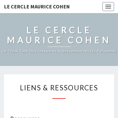
LE CERCLE MAURICE COHEN
Togg
navig
LE CERCLE
MAURICE COHEN
Le Think Tank Des Instances Représentatives Du Personnel
LIENS
LIENS & RESSOURCES
&
RESSOURCES