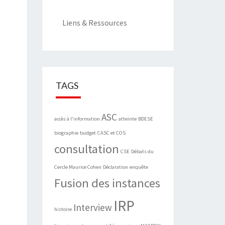
Liens & Ressources
TAGS
ASC
accès à l'information
atteinte
BDESE
biographie
budget
CASC et COS
consultation
CSE
Débats du
Cercle Maurice Cohen
Déclaration
enquête
Fusion des instances
IRP
Interview
histoire