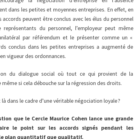
courage la négociation d’entreprise en l’absence
nt dans les petites et moyennes entreprises. En effet, en
s accords peuvent être conclus avec les élus du personnel
e représentants du personnel, l’employeur peut même
 unilatéral par référendum et le présenter comme un «
ords conclus dans les petites entreprises a augmenté de
e en vigueur des ordonnances.
ion du dialogue social où tout ce qui provient de la
e même si cela débouche sur la régression des droits.
là dans le cadre d’une véritable négociation loyale ?
stion que le Cercle Maurice Cohen lance une grande
aire le point sur les accords signés pendant les
le plan quantitatif que qualitatif.