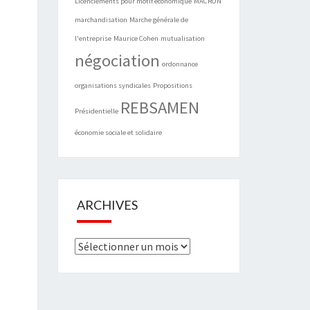
Licenciements pour motif économique
MACRON
marchandisation
Marche générale de
l'entreprise
Maurice Cohen
mutualisation
négociation
ordonnance
organisations syndicales
Propositions
REBSAMEN
Présidentielle
économie sociale et solidaire
ARCHIVES
Archives