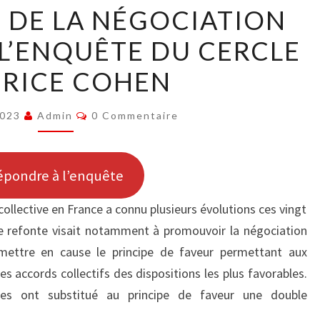
L’ÉVOLUTION
 DE LA NÉGOCIATION
DE
 L’ENQUÊTE DU CERCLE
LA
NÉGOCIATION
RICE COHEN
COLLECTIVE
:
Commentaires
2023
Admin
0 Commentaire
L’ENQUÊTE
DU
CERCLE
épondre à l’enquête
MAURICE
collective en France a connu plusieurs évolutions ces vingt
COHEN
 refonte visait notamment à promouvoir la négociation
remettre en cause le principe de faveur permettant aux
 les accords collectifs des dispositions les plus favorables.
es ont substitué au principe de faveur une double