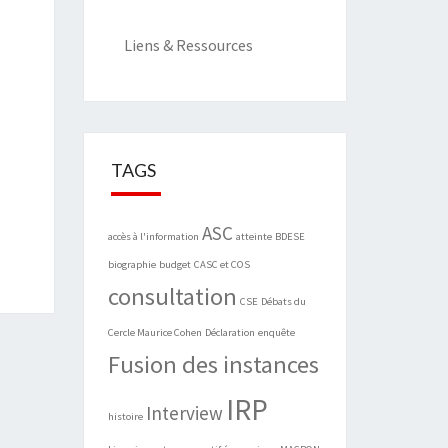
Liens & Ressources
TAGS
ASC
accès à l'information
atteinte
BDESE
biographie
budget
CASC et COS
consultation
CSE
Débats du
Cercle Maurice Cohen
Déclaration
enquête
Fusion des instances
IRP
Interview
histoire