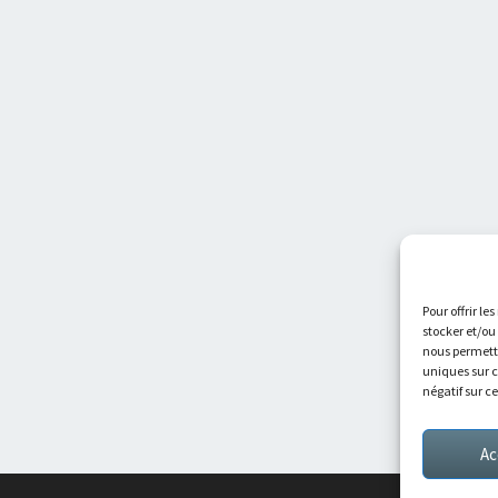
Pour offrir le
stocker et/ou
nous permettr
uniques sur c
négatif sur c
Ac