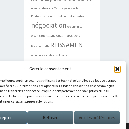
Licenciements pour motif économique
MACRON
marchandisation
Marche générale de
l'entreprise
Maurice Cohen
mutualisation
négociation
ordonnance
organisations syndicales
Propositions
REBSAMEN
Présidentielle
économie sociale et solidaire
Gérer le consentement
s meilleures expériences, nous utilisons des technologies telles que les cookies pour
ARCHIVES
 accéder aux informations des appareils. Le fait de consentir à ces technologies
a de traiter des données telles que le comportement de navigation ou les ID
e site. Le fait de ne pas consentir ou de retirer son consentement peut avoir un effet
ertaines caractéristiques et fonctions.
Archives
cepter
Refuser
Voir les préférences