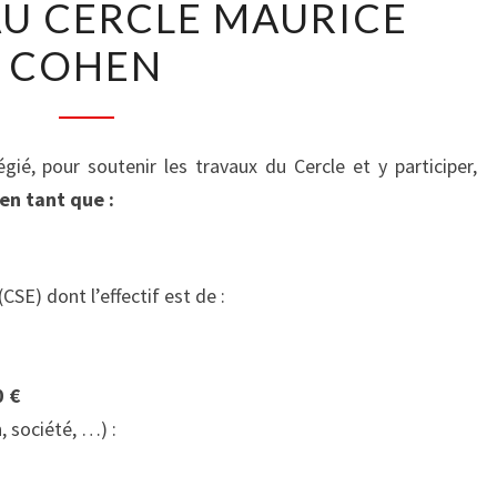
AU CERCLE MAURICE
AU
COHEN
CERCLE
MAURICE
COHEN
gié, pour soutenir les travaux du Cercle et y participer,
en tant que :
SE) dont l’effectif est de :
0 €
, société, …) :