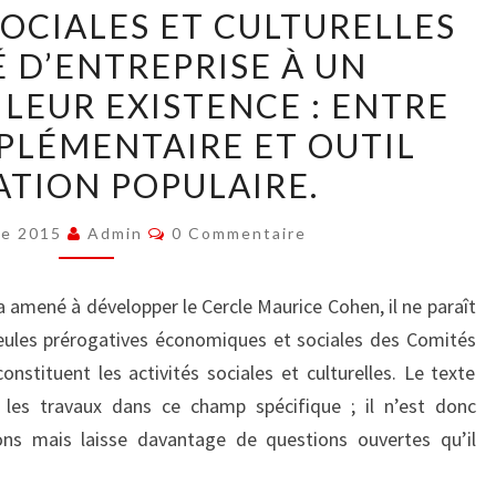
SOCIALES ET CULTURELLES
ACTIVITÉS
 D’ENTREPRISE À UN
SOCIALES
LEUR EXISTENCE : ENTRE
ET
CULTURELLES
LÉMENTAIRE ET OUTIL
DU
ATION POPULAIRE.
COMITÉ
D’ENTREPRISE
Commentaires
re 2015
Admin
0 Commentaire
À
UN
a amené à développer le Cercle Maurice Cohen, il ne paraît
CARREFOUR
seules prérogatives économiques et sociales des Comités
DE
nstituent les activités sociales et culturelles. Le texte
LEUR
 les travaux dans ce champ spécifique ; il n’est donc
EXISTENCE
ions mais laisse davantage de questions ouvertes qu’il
: