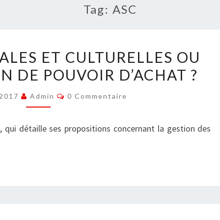
Tag:
ASC
ACTIVITÉS
IALES ET CULTURELLES OU
SOCIALES
N DE POUVOIR D’ACHAT ?
ET
CULTURELLES
Commentaires
t 2017
Admin
0 Commentaire
OU
REDISTRIBUTION
qui détaille ses propositions concernant la gestion des
DE
POUVOIR
D’ACHAT
?
LES