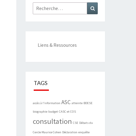
Rechercher :
Recherche
Liens & Ressources
TAGS
ASC
accès à l'information
atteinte
BDESE
biographie
budget
CASC et COS
consultation
CSE
Débats du
Cercle Maurice Cohen
Déclaration
enquête