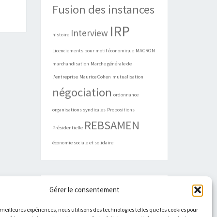
Fusion des instances
IRP
Interview
histoire
Licenciements pour motif économique
MACRON
marchandisation
Marche générale de
l'entreprise
Maurice Cohen
mutualisation
négociation
ordonnance
organisations syndicales
Propositions
REBSAMEN
Présidentielle
économie sociale et solidaire
Gérer le consentement
ARCHIVES
s meilleures expériences, nous utilisons des technologies telles que les cookies pour