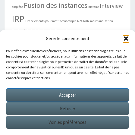
Fusion des instances
Interview
enquête
histoire
IRP
Licenciements pour motif économique
MACRON
marchandisation
Marche générale de l'entreprise
Maurice Cohen
mutualisation
Gérer le consentement
négociation
ordonnance
organisations syndicales
Propositions
REBSAMEN
Pour offrir les meilleures expériences, nous utilisons des technologies telles que
Présidentielle
économie sociale et solidaire
les cookies pour stocker et/ou accéder aux informations des appareils. Le fait de
consentir à ces technologies nous permettra de traiter des données telles que le
comportement de navigation ou les ID uniques sur ce site. Le fait de ne pas
consentir ou de retirer son consentement peut avoir un effet négatif sur certaines
caractéristiques et fonctions.
ARCHIVES
Accepter
Archives
Refuser
Voir les préférences
© 2026
|
Fièrement propulsé par
WordPress
|
Thème :
Nisarg