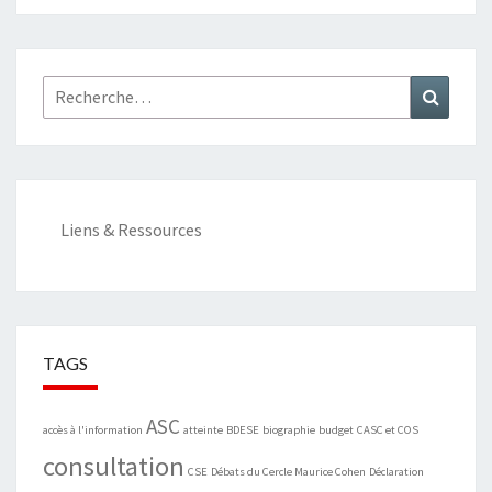
Rechercher :
Recher
Liens & Ressources
TAGS
ASC
accès à l'information
atteinte
BDESE
biographie
budget
CASC et COS
consultation
CSE
Débats du Cercle Maurice Cohen
Déclaration