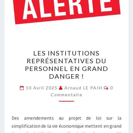
LES
LES INSTITUTIONS
INSTITUTIONS
REPRÉSENTATIVES DU
REPRÉSENTATIVES
PERSONNEL EN GRAND
DU
DANGER !
PERSONNEL
Commenta
EN
10 Avril 2025
Arnaud LE PAIH
0
Commentaire
GRAND
DANGER
!
Des amendements au projet de loi sur la
simplification de la vie économique mettent en grand