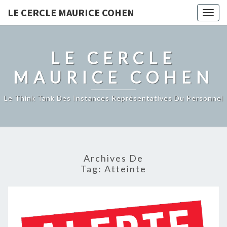
LE CERCLE MAURICE COHEN
Togg
navig
LE CERCLE
MAURICE COHEN
Le Think Tank Des Instances Représentatives Du Personnel
Archives De
Tag:
Atteinte