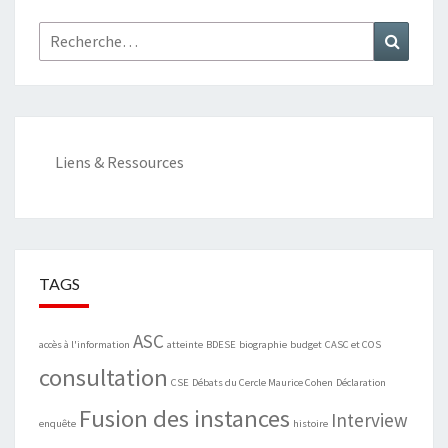
Rechercher :
Recher
Liens & Ressources
TAGS
ASC
accès à l'information
atteinte
BDESE
biographie
budget
CASC et COS
consultation
CSE
Débats du Cercle Maurice Cohen
Déclaration
Fusion des instances
Interview
enquête
histoire