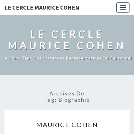
LE CERCLE MAURICE COHEN
Togg
navig
LE CERCLE
MAURICE COHEN
Le Think Tank Des Instances Représentatives Du Personnel
Archives De
Tag:
Biographie
MAURICE
MAURICE COHEN
COHEN