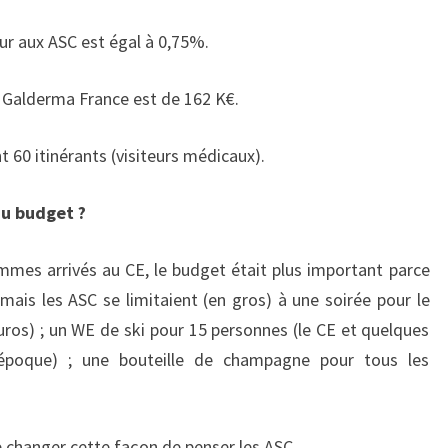
ur aux ASC est égal à 0,75%.
Galderma France est de 162 K€.
t 60 itinérants (visiteurs médicaux).
du budget ?
mes arrivés au CE, le budget était plus important parce
 mais les ASC se limitaient (en gros) à une soirée pour le
uros) ; un WE de ski pour 15 personnes (le CE et quelques
’époque) ; une bouteille de champagne pour tous les
e changer cette façon de penser les ASC.