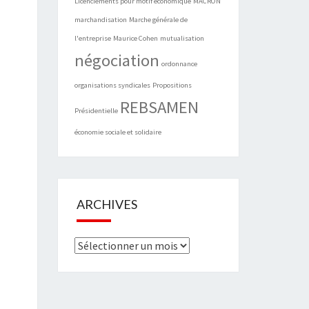
Licenciements pour motif économique
MACRON
marchandisation
Marche générale de
l'entreprise
Maurice Cohen
mutualisation
négociation
ordonnance
organisations syndicales
Propositions
REBSAMEN
Présidentielle
économie sociale et solidaire
ARCHIVES
Archives