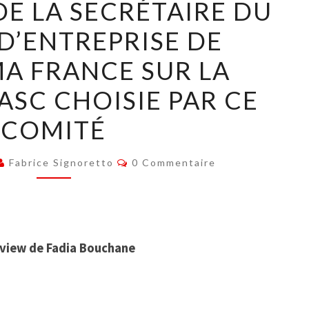
DE LA SECRÉTAIRE DU
DE
D’ENTREPRISE DE
LA
SECRÉTAIRE
A FRANCE SUR LA
DU
ASC CHOISIE PAR CE
COMITÉ
D’ENTREPRISE
COMITÉ
DE
GALDERMA
Commentaires
Fabrice Signoretto
0 Commentaire
FRANCE
SUR
LA
POLITIQUE
rview de Fadia Bouchane
ASC
CHOISIE
PAR