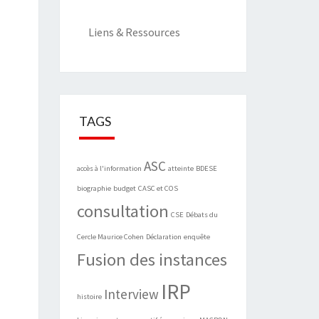
Liens & Ressources
TAGS
ASC
accès à l'information
atteinte
BDESE
biographie
budget
CASC et COS
consultation
CSE
Débats du
Cercle Maurice Cohen
Déclaration
enquête
Fusion des instances
IRP
Interview
histoire