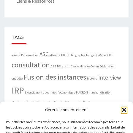
Liens & Ressources
TAGS
ASC
accès à l'information
atteinte
BDESE
biographie
budget
CASC et COS
consultation
CSE
Débats du Cercle Maurice Cohen
Déclaration
Fusion des instances
Interview
enquête
histoire
IRP
Licenciements pour motif économique
MACRON
marchandisation
Marche générale de l'entreprise
Maurice Cohen
mutualisation
Gérer le consentement
négociation
ordonnance
organisations syndicales
Propositions
REBSAMEN
Pour offrir les meilleures expériences, nous utilisons des technologies telles que
Présidentielle
économie sociale et solidaire
les cookies pour stocker et/ou accéder aux informations des appareils. Le fait de
consentir à ces technologies nous permettra de traiter des données telles que le