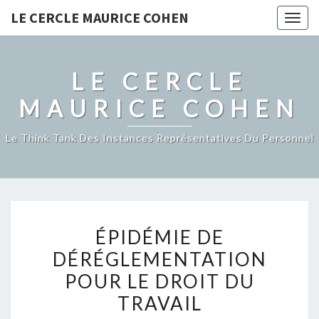
LE CERCLE MAURICE COHEN
Togg
navig
LE CERCLE
MAURICE COHEN
Le Think Tank Des Instances Représentatives Du Personnel
ÉPIDÉMIE
ÉPIDÉMIE DE
DE
DÉRÉGLEMENTATION
DÉRÉGLEMENTATION
POUR LE DROIT DU
POUR
LE
TRAVAIL
DROIT