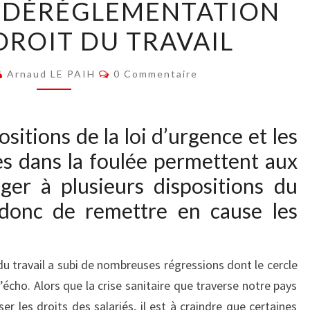
E DÉRÉGLEMENTATION
DE
DROIT DU TRAVAIL
DÉRÉGLEMENTATION
POUR
Commentaires
LE
Arnaud LE PAIH
0 Commentaire
DROIT
DU
itions de la loi d’urgence et les
TRAVAIL
s dans la foulée permettent aux
ger à plusieurs dispositions du
 donc de remettre en cause les
du travail a subi de nombreuses régressions dont le cercle
écho. Alors que la crise sanitaire que traverse notre pays
r les droits des salariés, il est à craindre que certaines