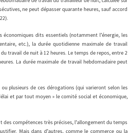
hebdomadaire de travail du travailleur de nuit, calculée sur
écutives, ne peut dépasser quarante heures, sauf accord
22).
s économiques dits essentiels (notamment l’énergie, les
mentaire, etc.), la durée quotidienne maximale de travail
 du travail de nuit à 12 heures. Le temps de repos, entre 2
9 heures. La durée maximale de travail hebdomadaire peut
e ou plusieurs de ces dérogations (qui varieront selon les
délai et par tout moyen » le comité social et économique,
nt des compétences très précises, l’allongement du temps
 justifier. Mais dans d’autres, comme le commerce ou la