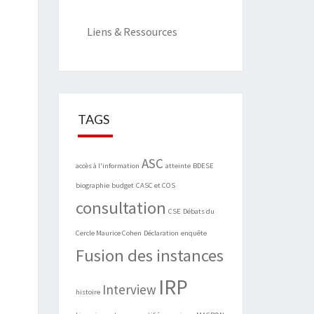
Liens & Ressources
TAGS
ASC
accès à l'information
atteinte
BDESE
biographie
budget
CASC et COS
consultation
CSE
Débats du
Cercle Maurice Cohen
Déclaration
enquête
Fusion des instances
IRP
Interview
histoire