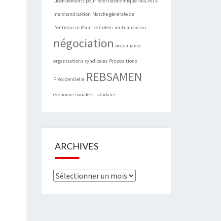
Licenciements pour motif économique
MACRON
marchandisation
Marche générale de
l'entreprise
Maurice Cohen
mutualisation
négociation
ordonnance
organisations syndicales
Propositions
REBSAMEN
Présidentielle
économie sociale et solidaire
ARCHIVES
Archives